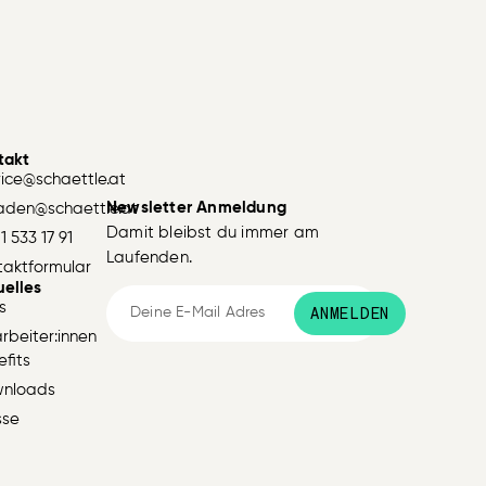
takt
vice@schaettle.at
Newsletter Anmeldung
aden@schaettle.at
Damit bleibst du immer am
1 533 17 91
Laufenden.
taktformular
uelles
s
ANMELDEN
rbeiter:innen
fits
nloads
sse