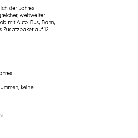
sich der Jahres-
reicher, weltweiter
ob mit Auto, Bus, Bahn,
ls Zusatzpaket auf 12
Jahres
ssummen, keine
hr