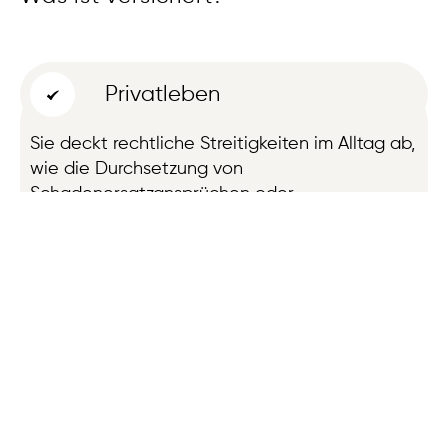
Privatleben
Sie deckt rechtliche Streitigkeiten im Alltag ab,
wie die Durchsetzung von
Schadenersatzansprüchen oder
Vertragsstreitigkeiten, und bietet finanziellen
Schutz bei der Durchsetzung persönlicher
Rechte.
Mobilität