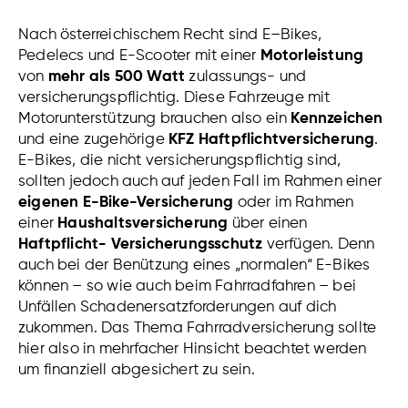
N
ach
österreichischem
Recht
s
ind
E
–
B
ikes,
Pedelecs und E-Scooter mit einer
Motor
leistung
von
mehr als 500 Watt
zulassungs- und
vers
ic
her
ung
sp
fl
icht
ig
.
Diese Fahrzeuge mit
Motorunterstützung brauchen also ein
Kennzeichen
und eine zugehörige
KFZ Haftpflichtversicherung
.
E-Bikes, die nicht versicherungspflichtig sind,
sollten jedoch auch auf jeden Fall im Rahmen einer
eigenen E-Bike-Versicherung
oder im Rahmen
einer
Haushaltsversicherung
über einen
Haftpflicht- Versicherungsschutz
verfügen. Denn
auch bei der Benützung eines „normalen“ E-Bikes
können – so wie auch beim Fahrradfahren – bei
Unfällen Schadenersatzforderungen auf dich
zukommen. Das Thema Fahrradversicherung sollte
hier also in mehrfacher Hinsicht beachtet werden
um finanziell abgesichert zu sein.