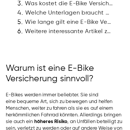
Was kostet die E-Bike Versicherung im Jahr?
Welche Unterlagen braucht man für eine E-Bike Versicherung?
Wie lange gilt eine E-Bike Versicherung?
Weitere interessante Artikel zum Thema:
Warum ist eine E-Bike
Versicherung sinnvoll?
E-Bikes werden immer beliebter. Sie sind
eine
be
qu
eme
Art
,
s
ich
z
u
be
we
gen
und
hel
fen
Menschen
,
we
iter
z
u
f
ah
ren
al
s
s
ie
es
a
uf
e
inem
her
k
ö
mm
lic
hen
Fah
r
rad
k
ö
nnt
en
.
All
erd
ings
bring
en
s
ie
a
uch
e
in
höheres Risiko
,
an Unfällen be
te
il
ig
t
z
u
se
in,
ver
let
z
t
z
u
w
er
den oder auf andere Weise von