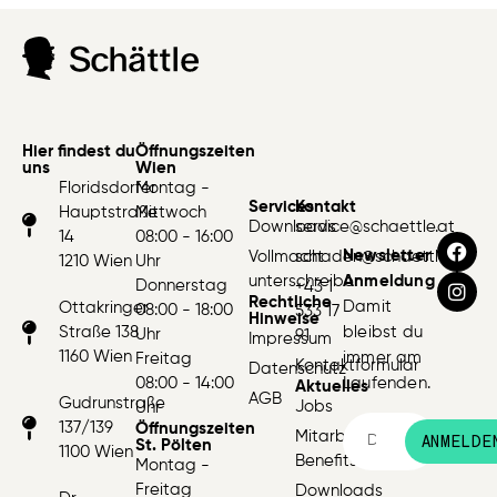
Hier findest du
Öffnungszeiten
uns
Wien
Floridsdorfer
Montag -
Services
Kontakt
Hauptstraße
Mittwoch
Downloads
service@schaettle.at
14
08:00 - 16:00
Newsletter
Vollmacht
schaden@schaettle.at
1210 Wien
Uhr
unterschreiben
Anmeldung
Donnerstag
+43 1
Rechtliche
Damit
Ottakringer
08:00 - 18:00
533 17
Hinweise
Straße 138
bleibst du
Uhr
91
Impressum
1160 Wien
immer am
Freitag
Kontaktformular
Datenschutz
08:00 - 14:00
Laufenden.
Aktuelles
AGB
Gudrunstraße
Jobs
Uhr
137/139
Öffnungszeiten
Mitarbeiter:innen
ANMELDE
St. Pölten
1100 Wien
Benefits
Montag -
Freitag
Downloads