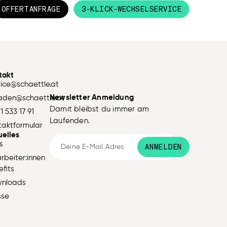
OFFERTANFRAGE
3-KLICK-WECHSELSERVICE
takt
vice@schaettle.at
Newsletter Anmeldung
aden@schaettle.at
Damit bleibst du immer am
1 533 17 91
Laufenden.
taktformular
uelles
s
ANMELDEN
rbeiter:innen
fits
nloads
sse