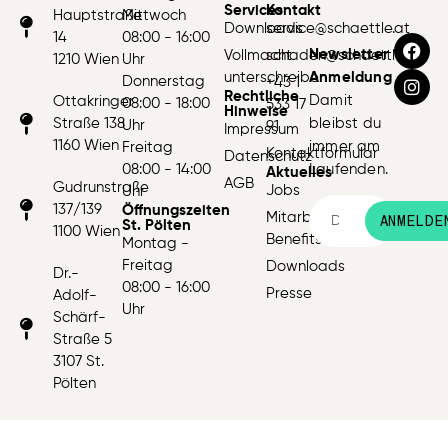
Services
Kontakt
Hauptstraße
Mittwoch
Downloads
service@schaettle.at
14
08:00 - 16:00
Newsletter
Vollmacht
schaden@schaettle.at
1210 Wien
Uhr
unterschreiben
Anmeldung
Donnerstag
+43 1
Rechtliche
Damit
Ottakringer
08:00 - 18:00
533 17
Hinweise
Straße 138
bleibst du
Uhr
91
Impressum
1160 Wien
immer am
Freitag
Kontaktformular
Datenschutz
08:00 - 14:00
Laufenden.
Aktuelles
AGB
Gudrunstraße
Jobs
Uhr
137/139
Öffnungszeiten
Mitarbeiter:innen
ANMELDE
St. Pölten
1100 Wien
Benefits
Montag -
Freitag
Downloads
Dr.-
08:00 - 16:00
Presse
Adolf-
Uhr
Schärf-
Straße 5
3107 St.
Pölten