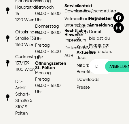
Floridsdorfer
Montag -
Services
Kontakt
Hauptstraße
Mittwoch
Downloads
service@schaettle.at
14
08:00 - 16:00
Newsletter
Vollmacht
schaden@schaettle.at
1210 Wien
Uhr
unterschreiben
Anmeldung
Donnerstag
+43 1
Rechtliche
Damit
Ottakringer
08:00 - 18:00
533 17
Hinweise
Straße 138
bleibst du
Uhr
91
Impressum
1160 Wien
immer am
Freitag
Kontaktformular
Datenschutz
08:00 - 14:00
Laufenden.
Aktuelles
AGB
Gudrunstraße
Jobs
Uhr
137/139
Öffnungszeiten
Mitarbeiter:innen
ANMELDE
St. Pölten
1100 Wien
Benefits
Montag -
Freitag
Downloads
Dr.-
08:00 - 16:00
Presse
Adolf-
Uhr
Schärf-
Straße 5
3107 St.
Pölten