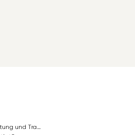
Eine Bestattungsvorsorge übernimmt die Kosten für Bestattung und Trauerfeierlichkeiten