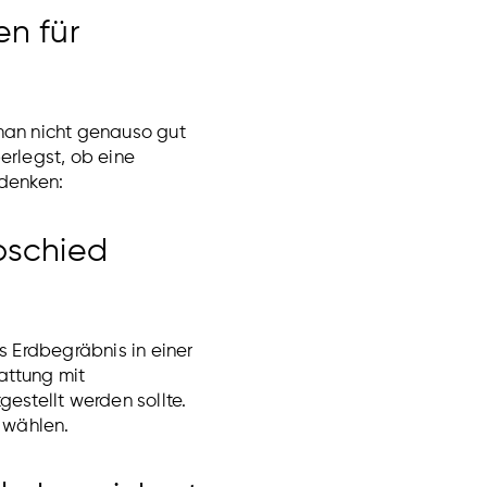
en für
 man nicht genauso gut
erlegst, ob eine
edenken:
bschied
s Erdbegräbnis in einer
attung mit
estellt werden sollte.
 wählen.