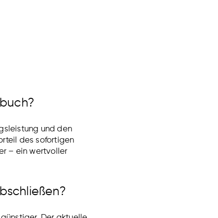
rbuch?
ngsleistung und den
teil des sofortigen
r – ein wertvoller
abschließen?
 günstiger. Der aktuelle