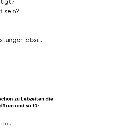
tigt?
t sein?
Möchtest du neben den Begräbniskosten noch weitere Leistungen absichern?
schon zu Lebzeiten die
lären und so für
ch ist.