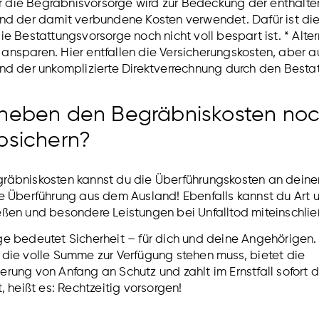
für die Begräbnisvorsorge wird zur Bedeckung der enthalt
und der damit verbundene Kosten verwendet. Dafür ist d
e Bestattungsvorsorge noch nicht voll bespart ist. * Altern
nsparen. Hier entfallen die Versicherungskosten, aber au
nd der unkomplizierte Direktverrechnung durch den Bestat
neben den Begräbniskosten noc
bsichern?
räbniskosten kannst du die Überführungskosten an deinen
ie Überführung aus dem Ausland! Ebenfalls kannst du Art 
eßen und besondere Leistungen bei Unfalltod miteinschlie
ge bedeutet Sicherheit – für dich und deine Angehörigen
die volle Summe zur Verfügung stehen muss, bietet die
rung von Anfang an Schutz und zahlt im Ernstfall sofort 
, heißt es: Rechtzeitig vorsorgen!