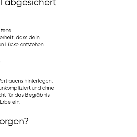
l abgesichert
ltene
erheit, dass dein
en Lücke entstehen.
?
ertrauens hinterlegen.
 unkompliziert und ohne
cht für das Begräbnis
Erbe ein.
sorgen?